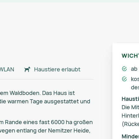
WICH
ab 
WLAN
Haustiere erlaubt
ko
de
 dem Waldboden. Das Haus ist
Haust
r die warmen Tage ausgestattet und
Die Mi
Hinter
am Rande eines fast 6000 ha großen
(Rücke
gen entlang der Nemitzer Heide,
Minde