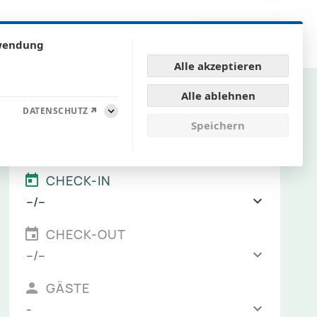
Startseite
Unsere Häuser
Kontakt
rwendung
Alle akzeptieren
Alle ablehnen
DATENSCHUTZ
Aufklappen
Speichern
ADLERHORST BUCHEN
CHECK-IN
--/--
CHECK-OUT
--/--
GÄSTE
-