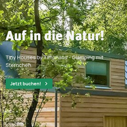
Auf in die Natur!
Tiny Houses by Timphaus - Glamping mit
Sternchen.
Jetzt buchen!